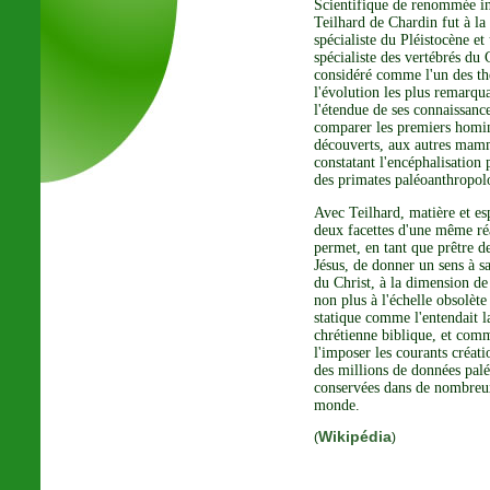
Scientifique de renommée in
Teilhard de Chardin fut à la
spécialiste du Pléistocène et
spécialiste des vertébrés du 
considéré comme l'un des th
l'évolution les plus remarqu
l'étendue de ses connaissanc
comparer les premiers homin
découverts, aux autres mam
constatant l'encéphalisation 
des primates paléoanthropol
Avec Teilhard, matière et es
deux facettes d'une même réa
permet, en tant que prêtre 
Jésus, de donner un sens à sa
du Christ, à la dimension de
non plus à l'échelle obsolèt
statique comme l'entendait la
chrétienne biblique, et com
l'imposer les courants créati
des millions de données pal
conservées dans de nombreu
monde.
Wikipédia
(
)