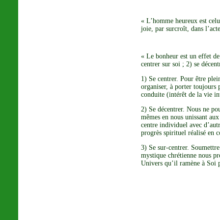
« L’homme heureux est celui
joie, par surcroît, dans l’ac
« Le bonheur est un effet de
centrer sur soi ; 2) se décent
1) Se centrer. Pour être ple
organiser, à porter toujours 
conduite (intérêt de la vie i
2) Se décentrer. Nous ne po
mêmes en nous unissant aux 
centre individuel avec d’aut
progrès spirituel réalisé en
3) Se sur-centrer. Soumettre
mystique chrétienne nous pr
Univers qu’il ramène à Soi p