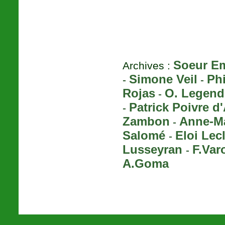
Soeur E
Archives :
Simone Veil
Phi
-
-
Rojas
O. Legend
-
Patrick Poivre d
-
Zambon
Anne-M
-
Salomé
Eloi Lec
-
Lusseyran
F.Var
-
A.Goma