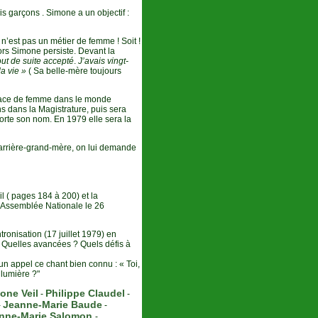
ois garçons . Simone a un objectif :
n’est pas un métier de femme ! Soit !
ors Simone persiste. Devant la
tout de suite accepté
.
J’avais vingt-
la vie »
( Sa belle-mère toujours
lace de femme dans le monde
s dans la Magistrature, puis sera
orte son nom. En 1979 elle sera la
arrière-grand-mère, on lui demande
eil ( pages 184 à 200) et la
l’Assemblée Nationale le 26
tronisation (17 juillet 1979) en
 Quelles avancées ? Quels défis à
n appel ce chant bien connu : « Toi,
 lumière ?"
one Veil
Philippe Claudel
-
-
Jeanne-Marie Baude
-
-
nne-Marie Salomon
-