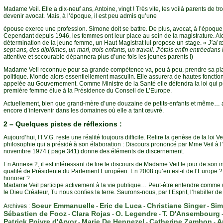
Madame Veil. Elle a dix-neuf ans, Antoine, vingt ! Très vite, les voilà parents de tr
devenir avocat. Mais, à l’époque, il est peu admis qu’une
épouse exerce une profession. Simone doit se battre. De plus, avocat, à l’époque 
Cependant depuis 1946, les femmes ont leur place au sein de la magistrature. Al
détermination de la jeune femme, un Haut Magistrat lui propose un stage. «
J’ai 
sept ans, des diplômes, un mari, trois enfants, un travail. J’étais enfin entrée
dans 
attentive et secourable dépannera plus d’une fois les jeunes parents !)
Madame Veil reconnue pour sa grande compétence va, peu à peu, prendre sa p
politique. Monde alors essentiellement masculin. Elle assurera de hautes fonction
appelée au Gouvernement. Comme Ministre de la Santé elle défendra la loi qui p
première femme élue à la Présidence du Conseil de L’Europe.
Actuellement, bien que grand-mère d’une douzaine de petits-enfants et même… 
encore d’intervenir dans les domaines où elle a tant œuvré.
2 – Quelques pistes de réflexions :
Aujourd’hui, l’I.V.G. reste une réalité toujours difficile. Relire la genèse de la loi V
philosophie qui a présidé à son élaboration : Discours prononcé par Mme Veil à 
novembre 1974 ( page 341) donne des éléments de discernement.
En Annexe 2, il est intéressant de lire le discours de Madame Veil le jour de son in
qualité de Présidente du Parlement Européen. En 2008 qu’en est-il de l’Europe ?
honorer ?
Madame Veil participe activement à la vie publique… Peut-être entendre comme u
le Dieu Créateur, Tu nous confies la terre. Saurons-nous, par l’Esprit, l’habiller de
Soeur Emmanuelle
Eric de Luca
Christiane Singer
Sim
Archives :
-
-
-
Sébastien de Fooz
Clara Rojas
O. Legendre
T. D'Ansembourg
-
-
-
Patrick Poivre d'Arvor
Marie De Hennezel
Catherine Zambon
A
-
-
-