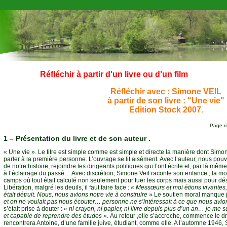
Réfléchir à partir d'un livre ou d'un film
Réfléchir avec :
Simone VEIL
à partir de son livre : "Une vie"
Edition Stock 2007.
Page r
1 – Présentation du livre et de son auteur
.
« Une vie ». Le titre est simple comme est simple et directe la manière dont Simo
parler à la première personne. L’ouvrage se lit aisément. Avec l’auteur, nous pou
de notre histoire, rejoindre les dirigeants politiques qui l’ont écrite et, par là mê
à l’éclairage du passé… Avec discrétion, Simone Veil raconte son enfance , la mo
camps où tout était calculé non seulement pour tuer les corps mais aussi pour dés
Libération, malgré les deuils, il faut faire face :
« Mes
sœurs et moi étions vivantes
était détruit. Nous, nous avions notre vie à construire
» Le soutien moral manque p
et on ne voulait pas nous écouter… personne ne s’intéressait à ce que nous avio
s’était prise à douter :
« ni crayon, ni papier, ni livre depuis plus d’un an… je me 
et capable de reprendre des études ».
Au retour ,elle s’accroche, commence le dr
rencontrera Antoine, d’une famille juive, étudiant, comme elle. A l’automne 1946