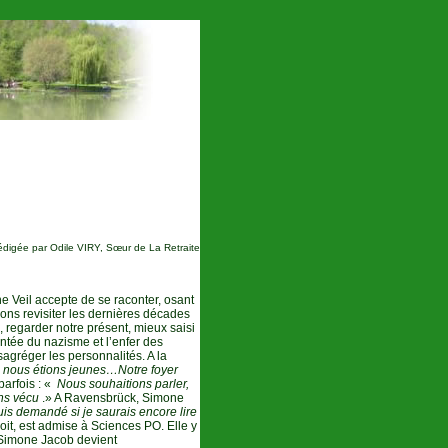
édigée par Odile VIRY, Sœur de La Retraite
ne Veil accepte de se raconter, osant
vons revisiter les dernières décades
me, regarder notre présent, mieux saisi
ntée du nazisme et l’enfer des
agréger les personnalités. A la
, nous étions jeunes…Notre foyer
arfois : «
Nous souhaitions parler,
ns vécu
.» A Ravensbrück, Simone
suis demandé si je saurais encore lire
oit, est admise à Sciences PO. Elle y
, Simone Jacob devient