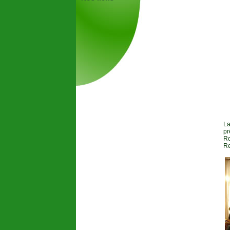
La
pr
Ro
Re