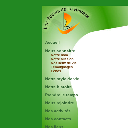
Accueil
Nous connaître
Notre nom
Notre Mission
Nos lieux de vie
Témoignages
Echos
Notre style de vie
Notre histoire
Prendre le temps
Nous rejoindre
Nos activités
Nos contacts
Nos liens