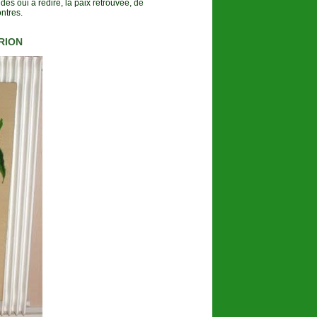
es oui à redire, la paix retrouvée, de
ntres.
ARION