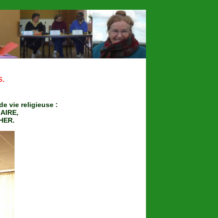
s.
e vie religieuse :
AIRE,
HER.