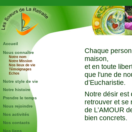
Accueil
Chaque personn
Nous connaître
Notre nom
maison,
Notre Mission
et en toute liber
Nos lieux de vie
Témoignages
que l'une de nou
Echos
d’Eucharistie.
Notre style de vie
Notre histoire
Notre désir est
Prendre le temps
retrouver et se
Nous rejoindre
de L’AMOUR de
Nos activités
bien concrets.
Nos contacts
Nos liens