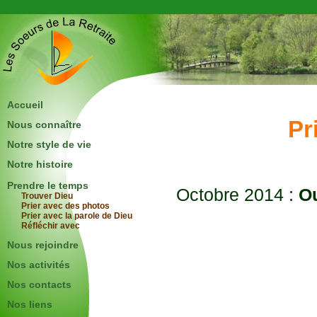
Accueil
Pr
Nous connaître
Notre style de vie
Notre histoire
Prendre le temps
Octobre 2014 :
Ou
Trouver Dieu
Prier avec des photos
Prier avec la parole de Dieu
Réfléchir avec
Nous rejoindre
Nos activités
Nos contacts
Nos liens