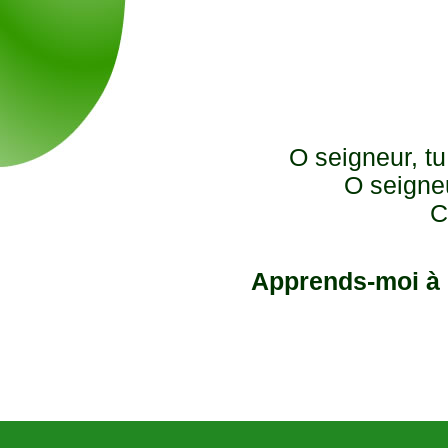
O seigneur, t
O seigneu
C
Apprends-moi à c