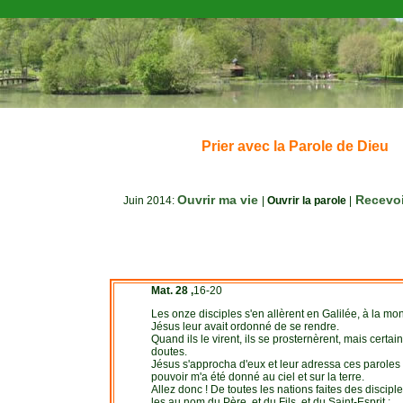
Prier avec la Parole de Dieu
Ouvrir ma vie
Recevoir
Juin 2014:
|
Ouvrir la parole
|
Mat. 28 ,
16-20
Les onze disciples s'en allèrent en Galilée, à la m
Jésus leur avait ordonné de se rendre.
Quand ils le virent, ils se prosternèrent, mais certai
doutes.
Jésus s'approcha d'eux et leur adressa ces paroles 
pouvoir m'a été donné au ciel et sur la terre.
Allez donc ! De toutes les nations faites des disciple
les au nom du Père, et du Fils, et du Saint-Esprit ;