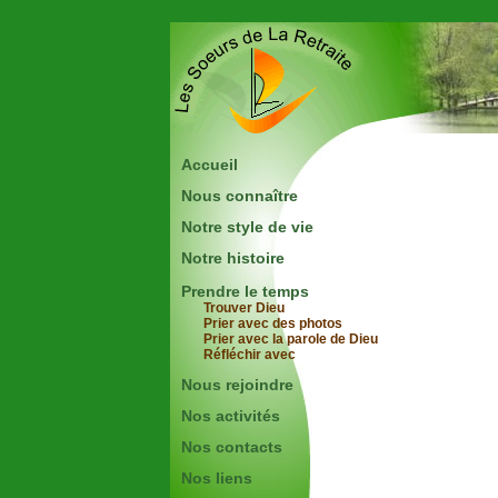
Accueil
Nous connaître
Notre style de vie
Notre histoire
Prendre le temps
Trouver Dieu
Prier avec des photos
Prier avec la parole de Dieu
Réfléchir avec
Nous rejoindre
Nos activités
Nos contacts
Nos liens