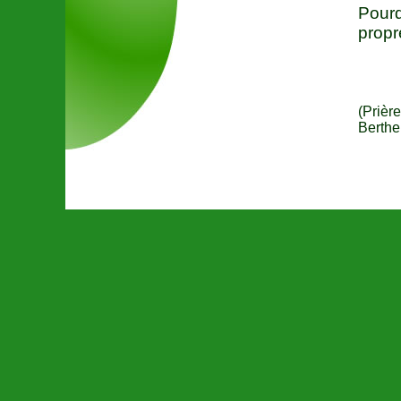
Pourq
propr
(Prièr
Berthe