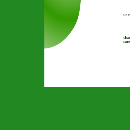
un 
chac
sans