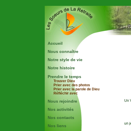
Accueil
Nous connaître
Notre style de vie
Notre histoire
Prendre le temps
Trouver Dieu
Prier avec des photos
Prier avec la parole de Dieu
Réfléchir avec
Un V
Nous rejoindre
Nos activités
Nos contacts
un j
Nos liens