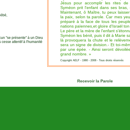
Jésus pour accomplir les rites de 
Syméon prit l'enfant dans ses bras, e
Maintenant, ô Maître, tu peux laisser
bébé,
la paix, selon ta parole.
Car mes yeux
préparé à la face de tous les peuple
nations païennes,et gloire d'Israël ton
Le père et la mère de l'enfant s'étonna
Syméon les bénit, puis il dit à Marie sa
un "se présente" à un Dieu
là provoquera la chute et le relèvem
 cesse attentif à l'humanité
sera un signe de division.
- Et toi-mê
par une épée. - Ainsi seront dévoilé
grand nombre. »
Copyright AELF - 1980 - 2006 - Tous droits réservés
Recevoir la Parole