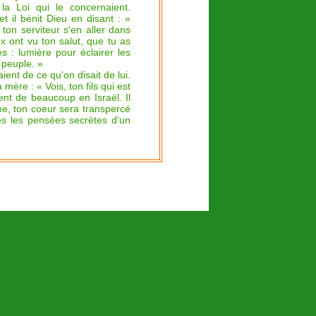
la Loi qui le concernaient.
t il bénit Dieu en disant :
«
 ton serviteur s'en aller dans
 ont vu ton salut,
que tu as
s :
lumière pour éclairer les
 peuple. »
ient de ce qu'on disait de lui.
 mère : « Vois, ton fils qui est
ent de beaucoup en Israël. Il
me, ton coeur sera transpercé
es les pensées secrètes d'un