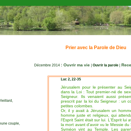
Prier avec la Parole de Dieu
: Ouvrir ma vie
Recev
Décembre 2014
|
Ouvrir la parole
|
Luc 2, 22-35
Jérusalem pour le présenter au Sei
dans la Loi : Tout premier-né de se
Seigneur.
Ils venaient aussi présen
ieillard,
prescrit par la loi du Seigneur : un 
petites colombes.
Or, il y avait à Jérusalem un homm
homme juste et religieux, qui attenda
l'Esprit Saint était sur lui.
L'Esprit lui 
eune couple,
la mort avant d'avoir vu le Messie du
Syméon vint au Temple. Les parent