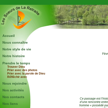
Accueil
Nous connaître
Notre style de vie
Févr
Notre histoire
Prendre le temps
Trouver Dieu
Prier avec des photos
Prier avec la parole de Dieu
Réfléchir avec
Nous rejoindre
Nos activités
Nos contacts
Ce passage est l’hist
d’une rencontre entr
Nos liens
homme « possédé pa