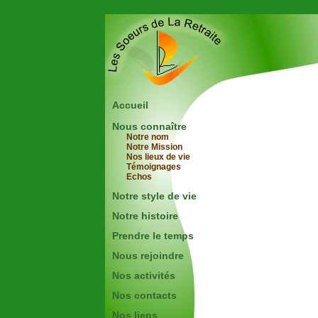
Accueil
Nous connaître
Notre nom
Notre Mission
Nos lieux de vie
Témoignages
Echos
Notre style de vie
Notre histoire
Prendre le temps
Nous rejoindre
Nos activités
Nos contacts
Nos liens