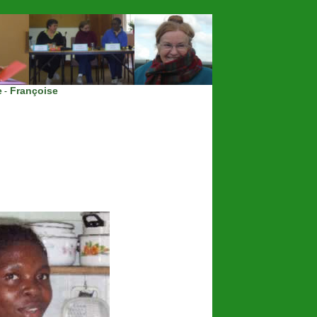
e
Françoise
-