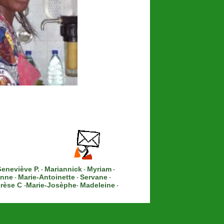
eneviève P.
Mariannick
Myriam
-
-
-
anne
Marie-Antoinette
Servane
-
-
-
rèse C
Marie-Josèphe
Madeleine
-
-
-