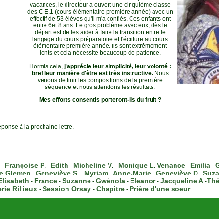
vacances, le directeur a ouvert une cinquième classe
des C.E.1 (cours élémentaire première année) avec un
effectif de 53 élèves qu'il m'a confiés. Ces enfants ont
entre 6et 8 ans. Le gros problème avec eux, dès le
départ est de les aider à faire la transition entre le
langage du cours préparatoire et l'écriture au cours
élémentaire première année. Ils sont extrêmement
lents et cela nécessite beaucoup de patience.
Hormis cela,
j'apprécie leur simplicité, leur volonté :
bref leur manière d'être est très instructive.
Nous
venons de finir les compositions de la première
séquence et nous attendons les résultats.
Mes efforts consentis porteront-ils du fruit ?
ponse à la prochaine lettre.
Françoise P
Edith
Micheline V
Monique L
Venance
Emilia
G
 -
. -
-
. -
.
-
-
e Glemen
Geneviève S.
Myriam
Anne-Marie
Geneviève D
Suz
-
-
-
-
-
Elisabeth
France
Suzanne
Gwénola
Eleanor
Jacqueline A
Thé
-
-
-
-
-
-
ie Rillieux
Session Orsay
Chapitre
Prière d'une soeur
-
-
-