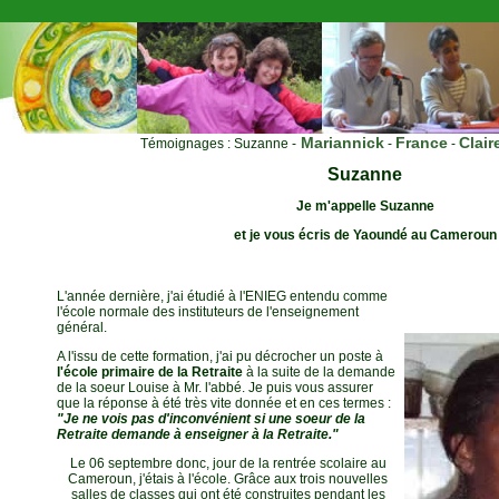
Mariannick
France
Clair
Témoignages :
Suzanne
-
-
-
Suzanne
Je m'appelle Suzanne
et je vous écris de Yaoundé au Cameroun
L'année dernière, j'ai étudié à l'ENIEG entendu comme
l'école normale des instituteurs de l'enseignement
général.
A l'issu de cette formation, j'ai pu décrocher un poste à
l'école primaire de la Retraite
à la suite de la demande
de la soeur Louise à Mr. l'abbé. Je puis vous assurer
que la réponse à été très vite donnée et en ces termes :
"Je ne vois pas d'inconvénient si une soeur de la
Retraite demande à enseigner à la Retraite."
Le 06 septembre donc, jour de la rentrée scolaire au
Cameroun, j'étais à l'école. Grâce aux trois nouvelles
salles de classes qui ont été construites pendant les